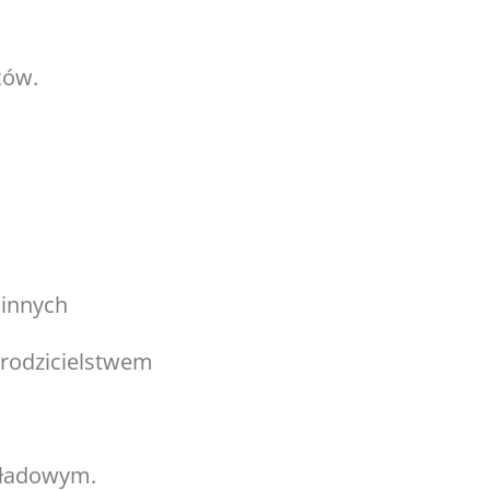
ców.
 innych
 rodzicielstwem
kładowym.