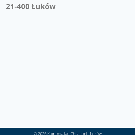
21-400 Łuków
© 2026 Koinonia Jan Chrzciciel - Łuków