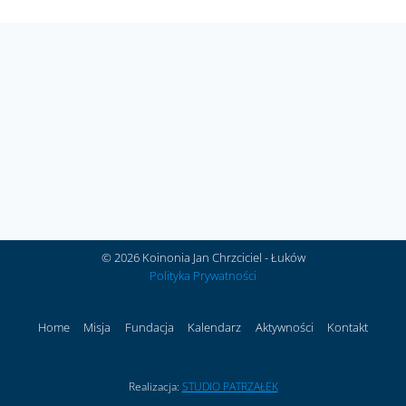
© 2026 Koinonia Jan Chrzciciel - Łuków
Polityka Prywatności
Home
Misja
Fundacja
Kalendarz
Aktywności
Kontakt
Realizacja:
STUDIO PATRZAŁEK