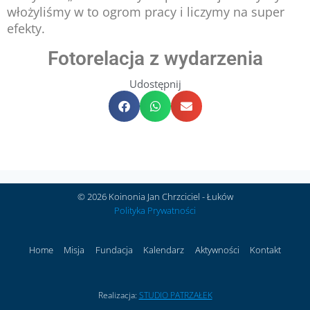
włożyliśmy w to ogrom pracy i liczymy na super
efekty.
Fotorelacja z wydarzenia
Udostępnij
© 2026 Koinonia Jan Chrzciciel - Łuków
Polityka Prywatności
Home
Misja
Fundacja
Kalendarz
Aktywności
Kontakt
Realizacja:
STUDIO PATRZAŁEK